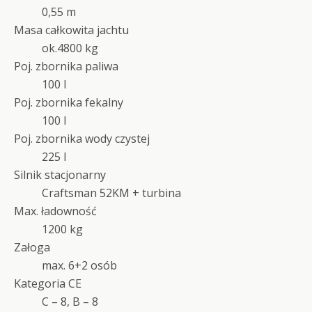
0,55 m
Masa całkowita jachtu
ok.4800 kg
Poj. zbornika paliwa
100 l
Poj. zbornika fekalny
100 l
Poj. zbornika wody czystej
225 l
Silnik stacjonarny
Craftsman 52KM + turbina
Max. ładowność
1200 kg
Załoga
max. 6+2 osób
Kategoria CE
C – 8, B – 8