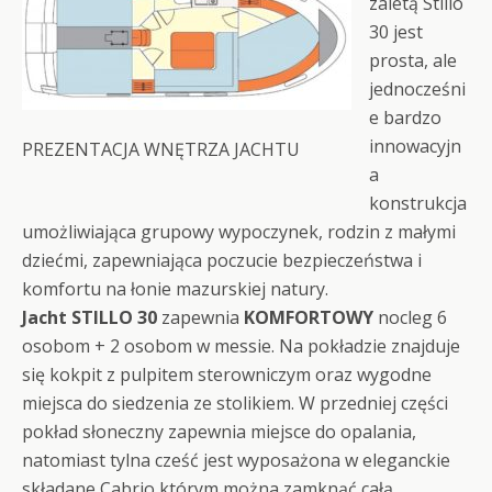
zaletą Stillo
30 jest
prosta, ale
jednocześni
e bardzo
innowacyjn
PREZENTACJA WNĘTRZA JACHTU
a
konstrukcja
umożliwiająca grupowy wypoczynek, rodzin z małymi
dziećmi, zapewniająca poczucie bezpieczeństwa i
komfortu na łonie mazurskiej natury.
Jacht STILLO 30
zapewnia
KOMFORTOWY
nocleg 6
osobom + 2 osobom w messie. Na pokładzie znajduje
się kokpit z pulpitem sterowniczym oraz wygodne
miejsca do siedzenia ze stolikiem. W przedniej części
pokład słoneczny zapewnia miejsce do opalania,
natomiast tylna cześć jest wyposażona w eleganckie
składane Cabrio którym można zamknąć całą