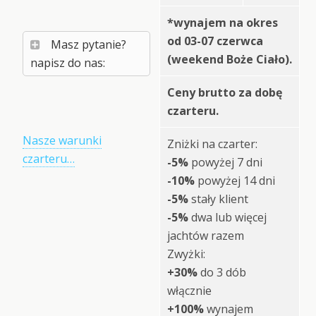
*wynajem na okres
od 03-07 czerwca
Masz pytanie?
(weekend Boże Ciało).
napisz do nas:
Ceny brutto za dobę
czarteru.
Nasze warunki
Zniżki na czarter:
czarteru…
-5%
powyżej 7 dni
-10%
powyżej 14 dni
-5%
stały klient
-5%
dwa lub więcej
jachtów razem
Zwyżki:
+30%
do 3 dób
włącznie
+100%
wynajem