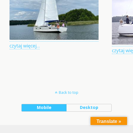
czytaj więcej…
czytaj wi
Back to top
Mobile
Desktop
Translate »