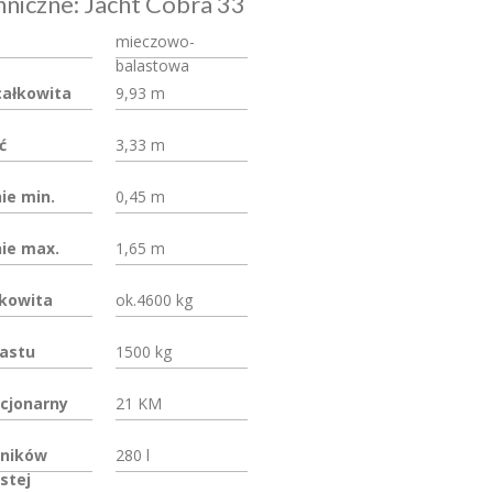
niczne: Jacht Cobra 33
mieczowo-
balastowa
całkowita
9,93 m
ć
3,33 m
ie min.
0,45 m
ie max.
1,65 m
kowita
ok.4600 kg
astu
1500 kg
acjonarny
21 KM
rników
280 l
stej