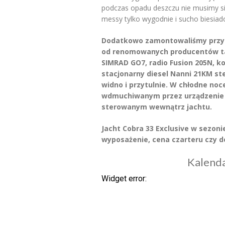
podczas opadu deszczu nie musimy s
messy tylko wygodnie i sucho biesiad
Dodatkowo zamontowaliśmy przy
od renomowanych producentów tak
SIMRAD GO7, radio Fusion 205N, ko
stacjonarny diesel Nanni 21KM st
widno i przytulnie. W chłodne no
wdmuchiwanym przez urządzenie E
sterowanym wewnątrz jachtu.
Jacht Cobra 33 Exclusive w sezon
wyposażenie, cena czarteru czy 
Kalenda