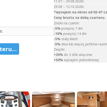
11.07 – 29.08.2026r.
29.08 – 12.10.2026r.
*wynajem na okres od 03-07 cz
Ceny brutto za dobę czarteru.
Zniżki na czarter:
-5%
powyżej 7 dni
s:
-10%
powyżej 14 dni
-5%
stały klient
-5%
dwa lub więcej jachtów raze
rteru…
Zwyżki:
+30%
do 3 dób włącznie
+50%
wynajem jednodniowy