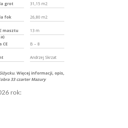
la grot
31,15 m2
la fok
26,80 m2
ć masztu
13 m
ta)
a CE
B – 8
nt
Andrzej Skrzat
Giżycku
.
Więcej informacji, opis,
obra 33 czarter Mazury
026 rok: