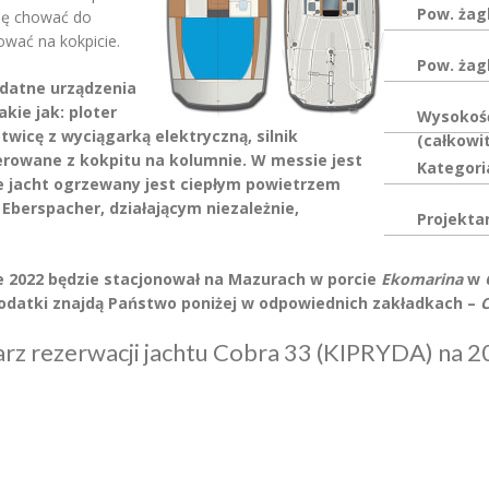
Pow. żag
ię chować do
ować na kokpicie.
Pow. żag
datne urządzenia
ie jak: ploter
Wysokoś
twicę z wyciągarką elektryczną, silnik
(całkowi
erowane z kokpitu na kolumnie. W messie jest
Kategori
ce jacht ogrzewany jest ciepłym powietrzem
berspacher, działającym niezależnie,
Projekta
ie 2022 będzie stacjonował na Mazurach w porcie
Ekomarina
w
dodatki znajdą Państwo poniżej w odpowiednich zakładkach –
C
rz rezerwacji jachtu Cobra 33 (KIPRYDA) na 2