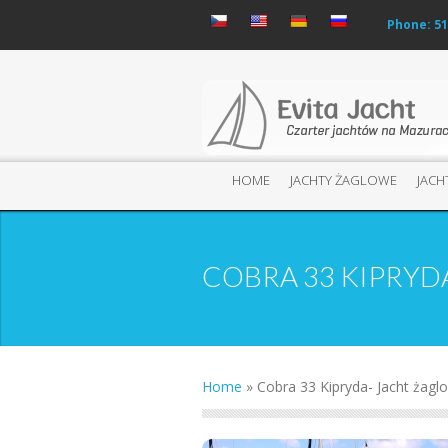
Phone: 51
HOME
JACHTY ŻAGLOWE
JAC
COBRA 33 KIPRYD
Home
»
Cobra 33 Kipryda- Jacht żagl