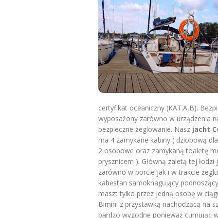
certyfikat oceaniczny (KAT.A,B). Bez
wyposażony zarówno w urządzenia naw
bezpieczne żeglowanie.
Nasz
jacht C
ma 4 zamykane kabiny ( dziobową dla
2 osobowe oraz zamykaną toaletę mo
prysznicem ). Główną zaletą tej łodzi 
zarówno w porcie jak i w trakcie żeglu
kabestan samoknagujący podnosząc
maszt tylko przez jedną osobę w ciągu
Bimini z przystawką nachodzącą na sz
bardzo wygodne ponieważ cumując w