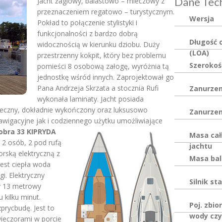
Dane Tech
Jacht żaglowy, balastowo – mieczowy z
przeznaczeniem regatowo – turystycznym.
Wersja
Pokład to połączenie stylistyki i
funkcjonalności z bardzo dobrą
Długość 
widocznością w kierunku dziobu. Duży
(LOA)
przestrzenny kokpit, który bez problemu
Szerokoś
pomieści 8 osobową załogę, wyróżnia tą
jednostkę wśród innych. Zaprojektował go
Pana Andrzeja Skrzata a stocznia Rufi
Zanurzen
wykonała laminaty. Jacht posiada
pieczny, dokładnie wykończony oraz luksusowo
Zanurzen
igacyjne jak i codziennego użytku umożliwiające
obra 33 KIPRYDA
Masa cał
 2 osób, 2 pod rufą
jachtu
rską elektryczną z
Masa bal
jest ciepła woda
gi. Elektryczny
Silnik st
y 13 metrowy
 kilku minut.
Poj. zbio
prycbudę. Jest to
wody czy
ieczorami w porcie