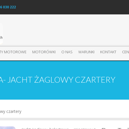
6 030 222
HTY MOTOROWE
MOTORÓWKI
O NAS
WARUNKI
KONTAKT
CEN
A- JACHT ŻAGLOWY CZARTERY
owy czartery