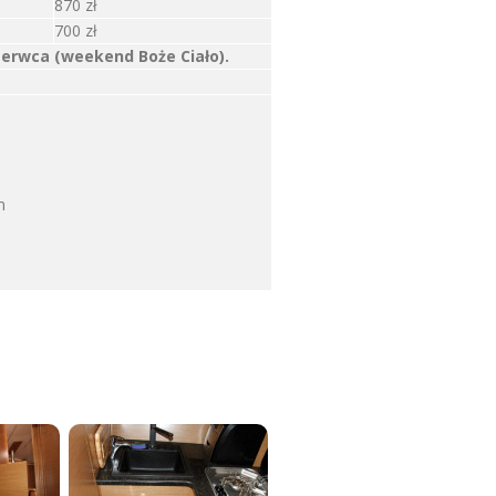
870 zł
700 zł
erwca (weekend Boże Ciało).
m